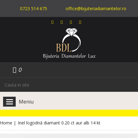
0723 514 675
office@bijuteriadiamantelor.ro
0
Meniu
Home
|
Inel logodnă diamant 0.20 ct aur alb 14 kt