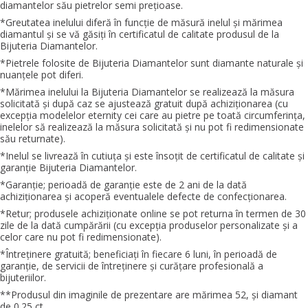
diamantelor său pietrelor semi preţioase.
*Greutatea inelului diferă în funcţie de măsură inelul şi mărimea
diamantul şi se vă găsiţi în certificatul de calitate produsul de la
Bijuteria Diamantelor.
*Pietrele folosite de Bijuteria Diamantelor sunt diamante naturale şi
nuanţele pot diferi.
*Mărimea inelului la Bijuteria Diamantelor se realizează la măsura
solicitată şi după caz se ajustează gratuit după achiziţionarea (cu
excepţia modelelor eternity cei care au pietre pe toată circumferinţa,
inelelor să realizează la măsura solicitată şi nu pot fi redimensionate
său returnate).
*Inelul se livrează în cutiuţa şi este însoţit de certificatul de calitate şi
garanţie Bijuteria Diamantelor.
*Garanţie; perioadă de garanţie este de 2 ani de la dată
achiziţionarea şi acoperă eventualele defecte de confecţionarea.
*Retur; produsele achiziţionate online se pot returna în termen de 30
zile de la dată cumpărării (cu excepţia produselor personalizate şi a
celor care nu pot fi redimensionate).
*Întreţinere gratuită; beneficiaţi în fiecare 6 luni, în perioadă de
garanţie, de servicii de întreţinere şi curăţare profesională a
bijuteriilor.
**Produsul din imaginile de prezentare are mărimea 52, şi diamant
de 0.25 ct.