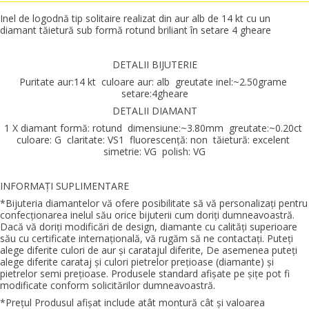
Inel de logodnă tip solitaire realizat din aur alb de 14 kt cu un
diamant tăietură sub formă rotund briliant în setare 4 gheare
DETALII BIJUTERIE
Puritate aur:14 kt culoare aur: alb greutate inel:~2.50grame
setare:4gheare
DETALII DIAMANT
1 X diamant formă: rotund dimensiune:~3.80mm greutate:~0.20ct
culoare: G claritate: VS1 fluorescenţă: non tăietură: excelent
simetrie: VG polish: VG
INFORMAŢI SUPLIMENTARE
*Bijuteria diamantelor vă ofere posibilitate să vă personalizaţi pentru
confecţionarea inelul său orice bijuterii cum doriţi dumneavoastră.
Dacă vă doriţi modificări de design, diamante cu calităţi superioare
său cu certificate internaţională, vă rugăm să ne contactaţi. Puteţi
alege diferite culori de aur şi caratajul diferite, De asemenea puteţi
alege diferite carataj şi culori pietrelor preţioase (diamante) şi
pietrelor semi preţioase. Produsele standard afişate pe şiţe pot fi
modificate conform solicitărilor dumneavoastră.
*Preţul Produsul afişat include atât montură cât şi valoarea