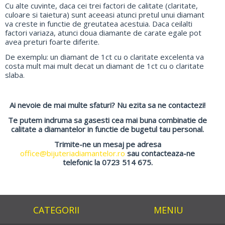
Cu alte cuvinte, daca cei trei factori de calitate (claritate,
culoare si taietura) sunt aceeasi atunci pretul unui diamant
va creste in functie de greutatea acestuia. Daca ceilalti
factori variaza, atunci doua diamante de carate egale pot
avea preturi foarte diferite.
De exemplu: un diamant de 1ct cu o claritate excelenta va
costa mult mai mult decat un diamant de 1ct cu o claritate
slaba.
Ai nevoie de mai multe sfaturi? Nu ezita sa ne contactezi!
Te putem indruma sa gasesti cea mai buna combinatie de
calitate a diamantelor in functie de bugetul tau personal.
Trimite-ne un mesaj pe adresa
office@bijuteriadiamantelor.ro
sau contacteaza-ne
telefonic la 0723 514 675.
CATEGORII
MENIU