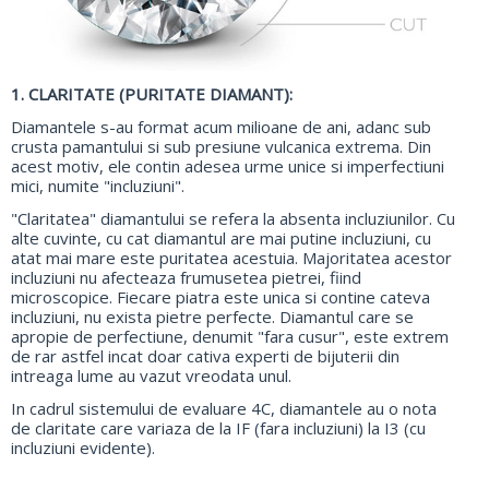
1. CLARITATE (PURITATE DIAMANT):
Diamantele s-au format acum milioane de ani, adanc sub
crusta pamantului si sub presiune vulcanica extrema. Din
acest motiv, ele contin adesea urme unice si imperfectiuni
mici, numite "incluziuni".
"Claritatea" diamantului se refera la absenta incluziunilor. Cu
alte cuvinte, cu cat diamantul are mai putine incluziuni, cu
atat mai mare este puritatea acestuia. Majoritatea acestor
incluziuni nu afecteaza frumusetea pietrei, fiind
microscopice. Fiecare piatra este unica si contine cateva
incluziuni, nu exista pietre perfecte. Diamantul care se
apropie de perfectiune, denumit "fara cusur", este extrem
de rar astfel incat doar cativa experti de bijuterii din
intreaga lume au vazut vreodata unul.
In cadrul sistemului de evaluare 4C, diamantele au o nota
de claritate care variaza de la IF (fara incluziuni) la I3 (cu
incluziuni evidente).