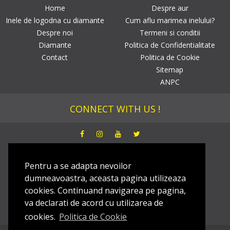
Home
Despre aur
Inele de logodna cu diamante
Cum aflu marimea inelului?
Despre noi
Termeni si conditii
Diamante
Politica de Confidentialitate
Contact
Politica de Cookie
Sitemap
ANPC
CONNECT WITH US !
NEWSLETTER
Pentru a se adapta nevoilor
dumneavoastra, aceasta pagina utilizeaza
Dezaboneaza
cookies. Continuand navigarea pe pagina,
va declarati de acord cu utilizarea de
cookies.
Politica de Cookie