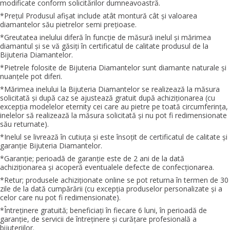
modificate conform solicitărilor dumneavoastră.
*Preţul Produsul afişat include atât montură cât şi valoarea
diamantelor său pietrelor semi preţioase.
*Greutatea inelului diferă în funcţie de măsură inelul şi mărimea
diamantul şi se vă găsiţi în certificatul de calitate produsul de la
Bijuteria Diamantelor.
*Pietrele folosite de Bijuteria Diamantelor sunt diamante naturale şi
nuanţele pot diferi.
*Mărimea inelului la Bijuteria Diamantelor se realizează la măsura
solicitată şi după caz se ajustează gratuit după achiziţionarea (cu
excepţia modelelor eternity cei care au pietre pe toată circumferinţa,
inelelor să realizează la măsura solicitată şi nu pot fi redimensionate
său returnate).
*Inelul se livrează în cutiuţa şi este însoţit de certificatul de calitate şi
garanţie Bijuteria Diamantelor.
*Garanţie; perioadă de garanţie este de 2 ani de la dată
achiziţionarea şi acoperă eventualele defecte de confecţionarea.
*Retur; produsele achiziţionate online se pot returna în termen de 30
zile de la dată cumpărării (cu excepţia produselor personalizate şi a
celor care nu pot fi redimensionate).
*Întreţinere gratuită; beneficiaţi în fiecare 6 luni, în perioadă de
garanţie, de servicii de întreţinere şi curăţare profesională a
bijuteriilor.