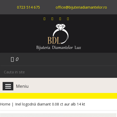
0723 514 675
office@bijuteriadiamantelor.ro
0
Meniu
Home
|
Inel logodnă diamant 0.08 ct aur alb 14 kt