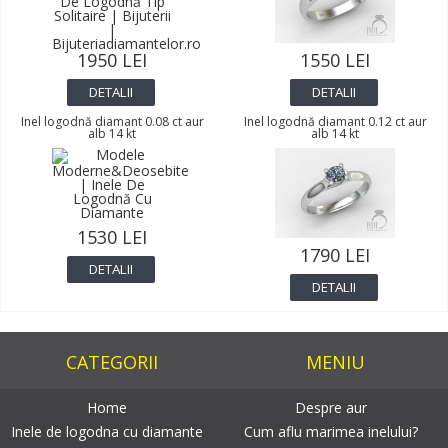
1950 LEI
1550 LEI
DETALII
DETALII
Inel logodnă diamant 0.08 ct aur
Inel logodnă diamant 0.12 ct aur
alb 14 kt
alb 14 kt
1530 LEI
1790 LEI
DETALII
DETALII
CATEGORII
MENIU
Home
Despre aur
Inele de logodna cu diamante
Cum aflu marimea inelului?