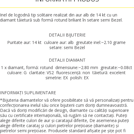
Inel de logodnă tip solitaire realizat din aur alb de 14 kt cu un
diamant tăietură sub formă rotund briliant în setare semi Bezel.
DETALII BIJUTERIE
Puritate aur: 14 kt culoare aur: alb greutate inel:~2.10 grame
setare: semi Bezel
DETALII DIAMANT
1 x diamant, formă: rotund dimensiune:~2.80 mm greutate:~0.08ct
culoare: G claritate: VS2 fluorescenţă: non tăietură: excelent
simetrie: EX polish: EX
INFORMAŢI SUPLIMENTARE
*Bijuteria diamantelor vă ofere posibilitate să vă personalizaţi pentru
confecţionarea inelul său orice bijuterii cum doriţi dumneavoastră.
Dacă vă doriţi modificări de design, diamante cu calităţi superioare
său cu certificate internaţională, vă rugăm să ne contactaţi. Puteţi
alege diferite culori de aur şi caratajul diferite, De asemenea puteţi
alege diferite carataj şi culori pietrelor preţioase (diamante) şi
pietrelor semi preţioase. Produsele standard afişate pe şiţe pot fi