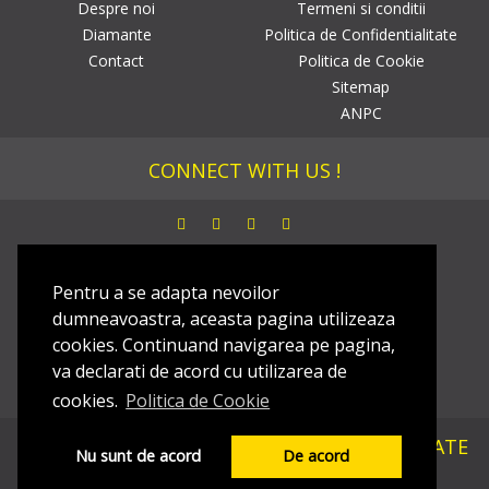
Despre noi
Termeni si conditii
Diamante
Politica de Confidentialitate
Contact
Politica de Cookie
Sitemap
ANPC
CONNECT WITH US !
NEWSLETTER
Pentru a se adapta nevoilor
dumneavoastra, aceasta pagina utilizeaza
Dezaboneaza
cookies. Continuand navigarea pe pagina,
va declarati de acord cu utilizarea de
cookies.
Politica de Cookie
COPYRIGHT ©
BIJUTERIA DIAMANTELOR
. TOATE
Nu sunt de acord
De acord
DREPTURILE REZERVATE!