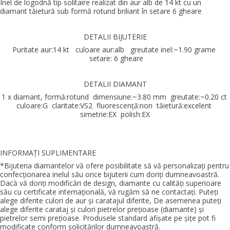
Inel de logodnă tip solitaire realizat din aur alb de 14 kt cu un
diamant tăietură sub formă rotund briliant în setare 6 gheare
DETALII BIJUTERIE
Puritate aur:14 kt culoare aur:alb greutate inel:~1.90 grame
setare: 6 gheare
DETALII DIAMANT
1 x diamant, formă:rotund dimensiune:~3.80 mm greutate:~0.20 ct
culoare:G claritate:VS2 fluorescenţă:non tăietură:excelent
simetrie:EX polish:EX
INFORMAŢI SUPLIMENTARE
*Bijuteria diamantelor vă ofere posibilitate să vă personalizaţi pentru
confecţionarea inelul său orice bijuterii cum doriţi dumneavoastră.
Dacă vă doriţi modificări de design, diamante cu calităţi superioare
său cu certificate internaţională, vă rugăm să ne contactaţi. Puteţi
alege diferite culori de aur şi caratajul diferite, De asemenea puteţi
alege diferite carataj şi culori pietrelor preţioase (diamante) şi
pietrelor semi preţioase. Produsele standard afişate pe şiţe pot fi
modificate conform solicitărilor dumneavoastră.