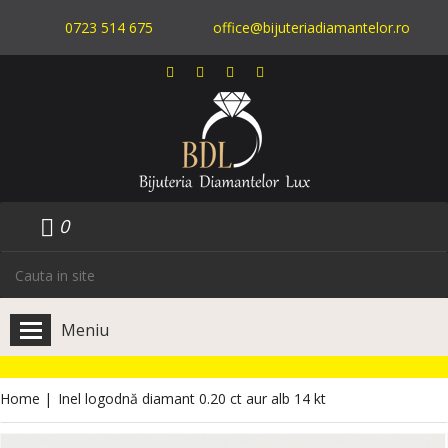
0723 514 675
office@bijuteriadiamantelor.ro
0
Meniu
Home
|
Inel logodnă diamant 0.20 ct aur alb 14 kt