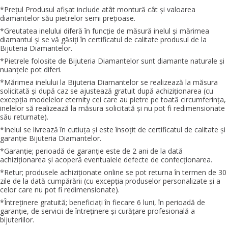
*Preţul Produsul afişat include atât montură cât şi valoarea
diamantelor său pietrelor semi preţioase.
*Greutatea inelului diferă în funcţie de măsură inelul şi mărimea
diamantul şi se vă găsiţi în certificatul de calitate produsul de la
Bijuteria Diamantelor.
*Pietrele folosite de Bijuteria Diamantelor sunt diamante naturale şi
nuanţele pot diferi.
*Mărimea inelului la Bijuteria Diamantelor se realizează la măsura
solicitată şi după caz se ajustează gratuit după achiziţionarea (cu
excepţia modelelor eternity cei care au pietre pe toată circumferinţa,
inelelor să realizează la măsura solicitată şi nu pot fi redimensionate
său returnate).
*Inelul se livrează în cutiuţa şi este însoţit de certificatul de calitate şi
garanţie Bijuteria Diamantelor.
*Garanţie; perioadă de garanţie este de 2 ani de la dată
achiziţionarea şi acoperă eventualele defecte de confecţionarea.
*Retur; produsele achiziţionate online se pot returna în termen de 30
zile de la dată cumpărării (cu excepţia produselor personalizate şi a
celor care nu pot fi redimensionate).
*Întreţinere gratuită; beneficiaţi în fiecare 6 luni, în perioadă de
garanţie, de servicii de întreţinere şi curăţare profesională a
bijuteriilor.