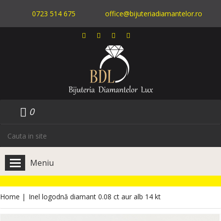
0723 514 675
office@bijuteriadiamantelor.ro
0
Meniu
Home
|
Inel logodnă diamant 0.08 ct aur alb 14 kt