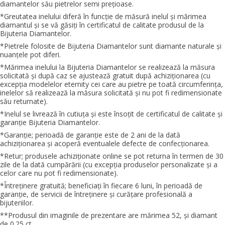
diamantelor său pietrelor semi preţioase.
*Greutatea inelului diferă în funcţie de măsură inelul şi mărimea
diamantul şi se vă găsiţi în certificatul de calitate produsul de la
Bijuteria Diamantelor.
*Pietrele folosite de Bijuteria Diamantelor sunt diamante naturale şi
nuanţele pot diferi.
*Mărimea inelului la Bijuteria Diamantelor se realizează la măsura
solicitată şi după caz se ajustează gratuit după achiziţionarea (cu
excepţia modelelor eternity cei care au pietre pe toată circumferinţa,
inelelor să realizează la măsura solicitată şi nu pot fi redimensionate
său returnate).
*Inelul se livrează în cutiuţa şi este însoţit de certificatul de calitate şi
garanţie Bijuteria Diamantelor.
*Garanţie; perioadă de garanţie este de 2 ani de la dată
achiziţionarea şi acoperă eventualele defecte de confecţionarea.
*Retur; produsele achiziţionate online se pot returna în termen de 30
zile de la dată cumpărării (cu excepţia produselor personalizate şi a
celor care nu pot fi redimensionate).
*Întreţinere gratuită; beneficiaţi în fiecare 6 luni, în perioadă de
garanţie, de servicii de întreţinere şi curăţare profesională a
bijuteriilor.
**Produsul din imaginile de prezentare are mărimea 52, şi diamant
de 0.25 ct.