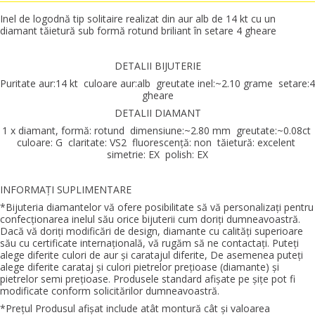
Inel de logodnă tip solitaire realizat din aur alb de 14 kt cu un
diamant tăietură sub formă rotund briliant în setare 4 gheare
DETALII BIJUTERIE
Puritate aur:14 kt culoare aur:alb greutate inel:~2.10 grame setare:4
gheare
DETALII DIAMANT
1 x diamant, formă: rotund dimensiune:~2.80 mm greutate:~0.08ct
culoare: G claritate: VS2 fluorescenţă: non tăietură: excelent
simetrie: EX polish: EX
INFORMAŢI SUPLIMENTARE
*Bijuteria diamantelor vă ofere posibilitate să vă personalizaţi pentru
confecţionarea inelul său orice bijuterii cum doriţi dumneavoastră.
Dacă vă doriţi modificări de design, diamante cu calităţi superioare
său cu certificate internaţională, vă rugăm să ne contactaţi. Puteţi
alege diferite culori de aur şi caratajul diferite, De asemenea puteţi
alege diferite carataj şi culori pietrelor preţioase (diamante) şi
pietrelor semi preţioase. Produsele standard afişate pe şiţe pot fi
modificate conform solicitărilor dumneavoastră.
*Preţul Produsul afişat include atât montură cât şi valoarea